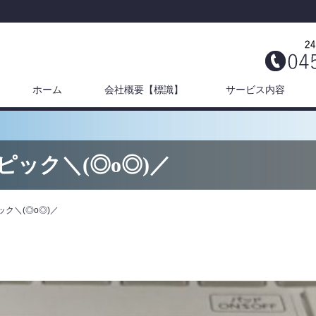
ホーム
会社概要【標識】
サービス内容
ック＼(◎o◎)／
ク＼(◎o◎)／