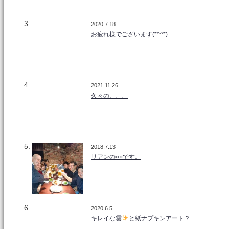
2020.7.18
お疲れ様でございます(*^^*)
2021.11.26
久々の、、、
2018.7.13
リアンの○○です。
2020.6.5
キレイな雲
と紙ナプキンアート？