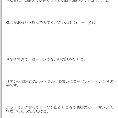
ちなみに一口飲んで身体が震えたのは内緒の話です:;(∩´﹏`∩);:
機会があったら飲んでみてくださいね！！(￣ー￣)ﾆﾔﾘ
さてさてさて、ローソンつながりの話をひとつ。
リアン○○御用達のホットミルクを買いにローソンへ行ったときの
事です。
ホットミルク買ってローソン出たところで他社のガードマンと入
れ違いになったんだけど、