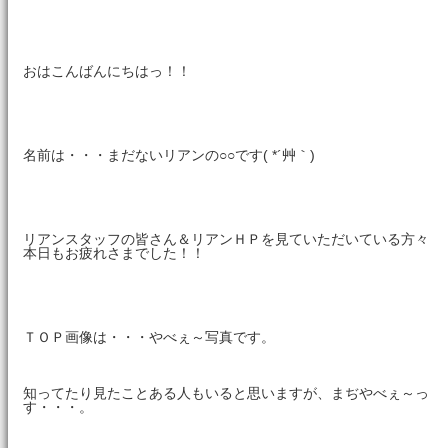
おはこんばんにちはっ！！
名前は・・・まだないリアンの○○です( *´艸｀)
リアンスタッフの皆さん＆リアンＨＰを見ていただいている方々
本日もお疲れさまでした！！
ＴＯＰ画像は・・・やべぇ～写真です。
知ってたり見たことある人もいると思いますが、まぢやべぇ～っ
す・・・。