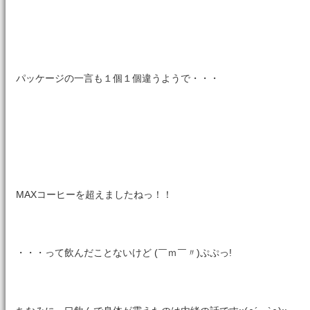
パッケージの一言も１個１個違うようで・・・
MAXコーヒーを超えましたねっ！！
・・・って飲んだことないけど (￣ｍ￣〃)ぷぷっ!