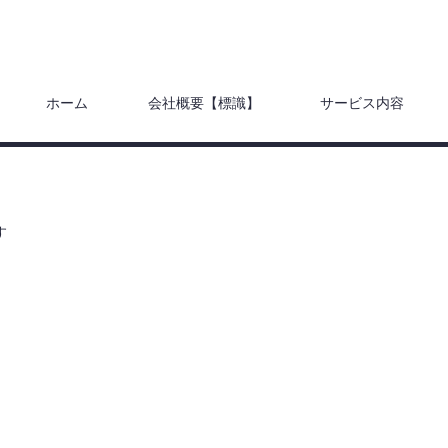
で ❝ 絆 ❞ という意味です
ホーム
会社概要【標識】
サービス内容
す