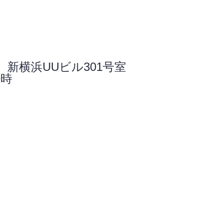
 新横浜UUビル301号室
9時