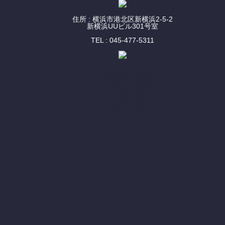
住所 : 横浜市港北区新横浜2-5-2
新横浜UUビル301号室
TEL : 045-477-5311
ホーム
会社概要【標識】
サービス内容
採用情報
リアン通信
お問い合わせ