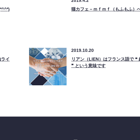
2019.4.2
^*)
猫カフェ－ｍｆｍｆ（もふもふ）
2019.10.20
独ライ
リアン（LIEN）はフランス語で ❝ 
❞ という意味です