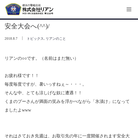
ホーム
,
安全大会へ(^^)/
トピックス
リアンのこと
安全大会へ(^^)/
,
2018.8.7
トピックス
リアンのこと
リアンの○○です。（名前はまだ無い）
お疲れ様です！！
毎度毎度ですが、暑いっすねぇ～・・・。
そんな中、とても涼しげな奴に遭遇！！
くまのプーさんが満面の笑みを浮かべながら「氷漬け」になって
ましたよwww
それはさておき先週は、お取引先の年に一度開催されます安全大