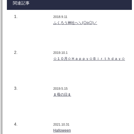
関連記事
2018.9.11
ふくろう神社へ＼(◎o◎)／
2019.10.1
☆１０月☆Ｈａｐｐｙ☆Ｂｉｒｔｈｄａｙ☆
2019.5.15
🌷母の日🌷
2021.10.31
Halloween