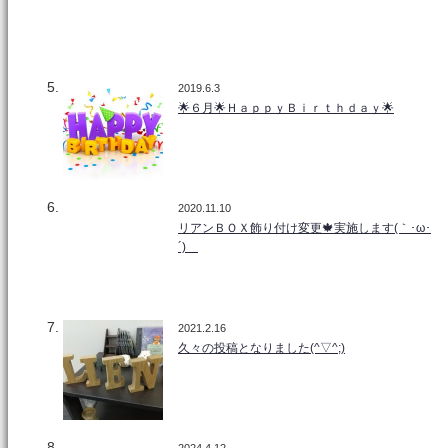
2019.6.3
🌟６月🌟ＨａｐｐｙＢｉｒｔｈｄａｙ🌟
2020.11.10
リアンＢＯＸ飾り付け変更🍁実施します(｀･ω･
´)ゞ
2021.2.16
久々の投稿となりました(^▽^;)