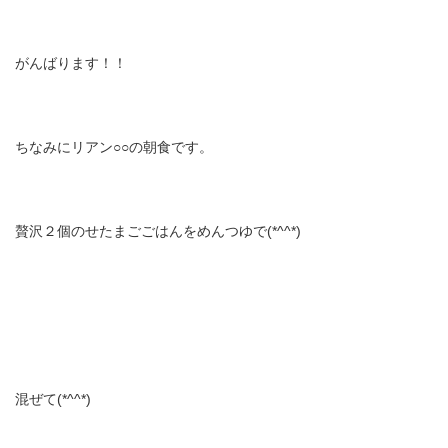
がんばります！！
ちなみにリアン○○の朝食です。
贅沢２個のせたまごごはんをめんつゆで(*^^*)
混ぜて(*^^*)