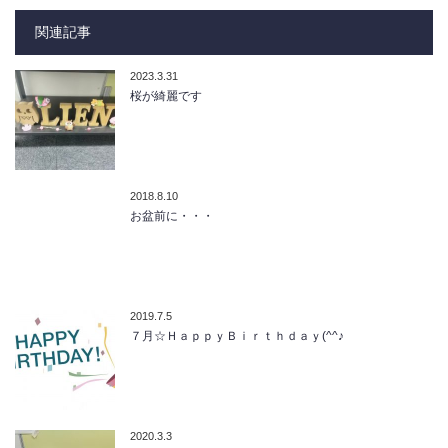
関連記事
2023.3.31
桜が綺麗です
2018.8.10
お盆前に・・・
2019.7.5
７月☆ＨａｐｐｙＢｉｒｔｈｄａｙ(^^♪
2020.3.3