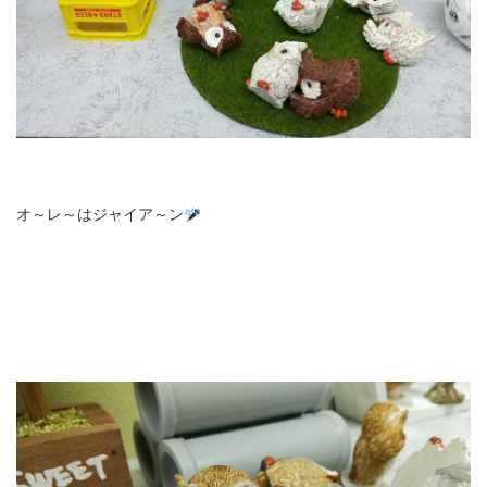
オ～レ～はジャイア～ン