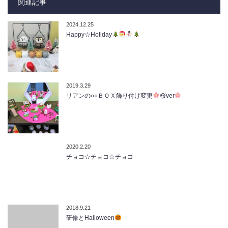
関連記事
2024.12.25
Happy☆Holiday
2019.3.29
リアンの○○ＢＯＸ飾り付け変更
桜ver
2020.2.20
チョコ☆チョコ☆チョコ
2018.9.21
研修とHalloween