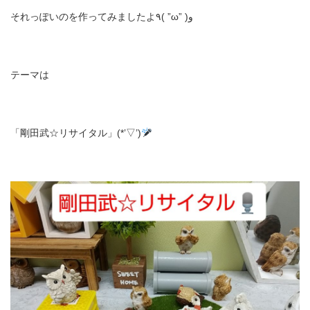
それっぽいのを作ってみましたよ٩( ”ω” )و
テーマは
「剛田武☆リサイタル」(*’▽’)