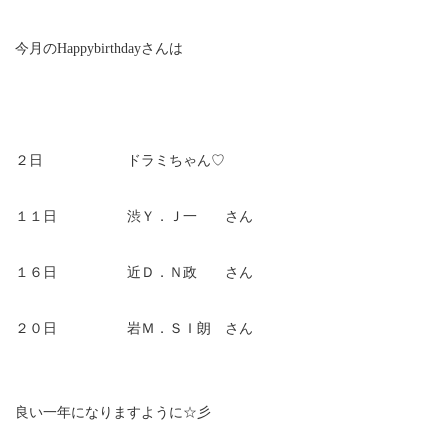
今月のHappybirthdayさんは
２日 ドラミちゃん♡
１１日 渋Ｙ．Ｊ一 さん
１６日 近Ｄ．Ｎ政 さん
２０日 岩Ｍ．ＳＩ朗 さん
良い一年になりますように☆彡