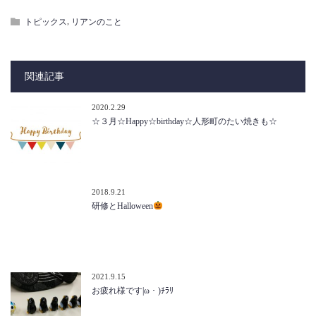
,
トピックス
リアンのこと
関連記事
2020.2.29
☆３月☆Happy☆birthday☆人形町のたい焼きも☆
2018.9.21
研修とHalloween
2021.9.15
お疲れ様です|ω・)ﾁﾗﾘ