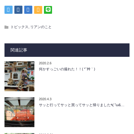
,
トピックス
リアンのこと
関連記事
2020.2.6
何かすっごいの撮れた！！( *´艸｀)
2020.4.3
サッと行ってサッと買ってサッと帰りました٩( ”ω&…