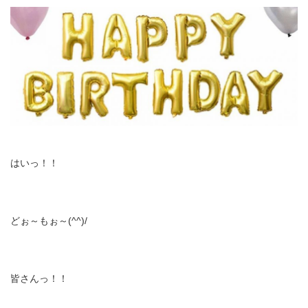
はいっ！！
どぉ～もぉ～(^^)/
皆さんっ！！