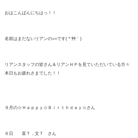
おはこんばんにちはっ！！
名前はまだないリアンの○○です( *´艸｀)
リアンスタッフの皆さん＆リアンＨＰを見ていただいている方々
本日もお疲れさまでした！！
９月の☆Ｈａｐｐｙ☆Ｂｉｒｔｈｄａｙ☆さん
６日 富Ｔ．文Ｔ さん