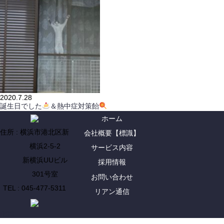
2020.7.28
誕生日でした
＆熱中症対策飴
ホーム
住所 : 横浜市港北区新
会社概要【標識】
横浜2-5-2
サービス内容
新横浜UUビル
採用情報
301号室
お問い合わせ
TEL : 045-477-5311
リアン通信
RSS