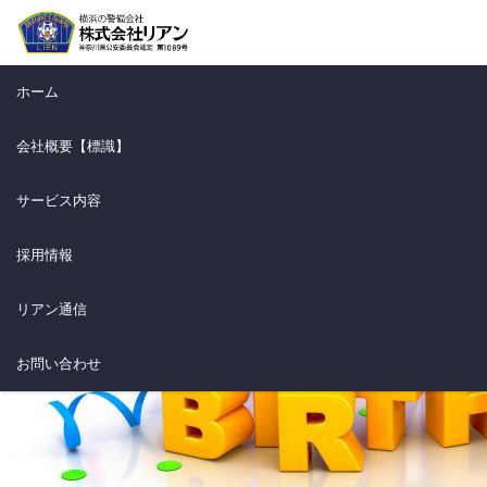
ホーム
,
６月
ＨａｐｐｙＢｉｒｔｈｄａｙ
トピックス
リアンのこと
６月
ＨａｐｐｙＢｉｒｔｈｄａｙ
ホーム
2019.6.3
,
トピックス
リアンのこと
会社概要【標識】
サービス内容
採用情報
リアン通信
お問い合わせ