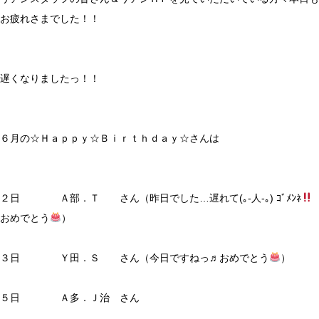
お疲れさまでした！！
遅くなりましたっ！！
６月の☆Ｈａｐｐｙ☆Ｂｉｒｔｈｄａｙ☆さんは
２日 Ａ部．Ｔ さん（昨日でした…遅れて(｡-人-｡) ｺﾞﾒﾝﾈ
おめでとう
）
３日 Ｙ田．Ｓ さん（今日ですねっ♬おめでとう
）
５日 Ａ多．Ｊ治 さん